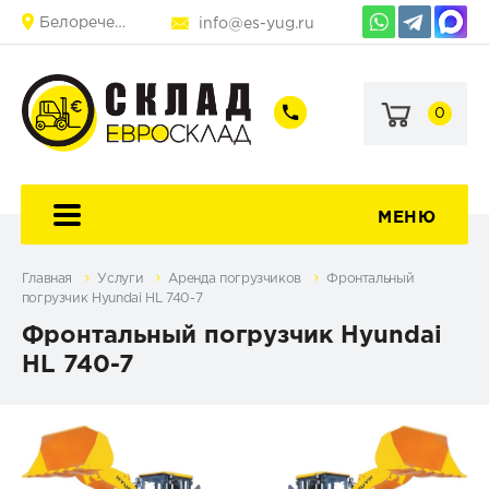
Белореченск
info@es-yug.ru
0
+7
+7
(903)
(903)
463-
470-
60-
69-
92
79
МЕНЮ
Главная
Услуги
Аренда погрузчиков
Фронтальный
погрузчик Hyundai HL 740-7
Фронтальный погрузчик Hyundai
HL 740-7