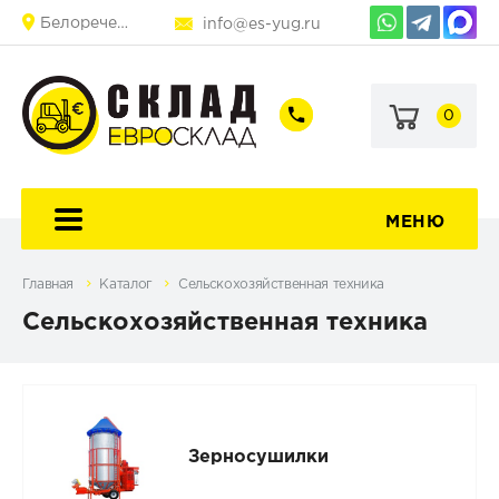
Белореченск
info@es-yug.ru
0
+7
+7
(903)
(903)
463-
470-
60-
69-
92
79
МЕНЮ
Главная
Каталог
Сельскохозяйственная техника
Сельскохозяйственная техника
Зерносушилки