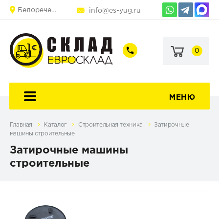
Белореченск
info@es-yug.ru
0
+7
+7
(903)
(903)
463-
470-
60-
69-
92
79
МЕНЮ
Главная
Каталог
Строительная техника
Затирочные
машины строительные
Затирочные машины
строительные