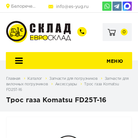
Белореченск
info@es-yug.ru
0
+7
+7
(903)
(903)
463-
470-
60-
69-
92
79
МЕНЮ
Главная
Каталог
Запчасти для погрузчиков
Запчасти для
вилочных погрузчиков
Аксессуары
Трос газа Komatsu
FD25T-16
Трос газа Komatsu FD25T-16