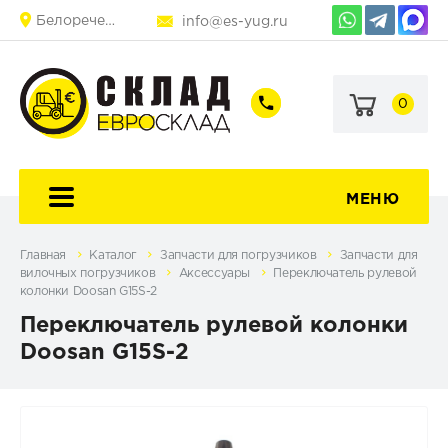
Белореченск
info@es-yug.ru
0
+7
+7
(903)
(903)
463-
470-
60-
69-
92
79
МЕНЮ
Главная
Каталог
Запчасти для погрузчиков
Запчасти для
вилочных погрузчиков
Аксессуары
Переключатель рулевой
колонки Doosan G15S-2
Переключатель рулевой колонки
Doosan G15S-2