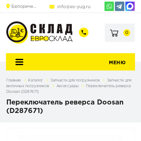
Белореченск
info@es-yug.ru
0
+7
+7
(903)
(903)
463-
470-
60-
69-
92
79
МЕНЮ
Главная
Каталог
Запчасти для погрузчиков
Запчасти для
вилочных погрузчиков
Аксессуары
Переключатель реверса
Doosan (D287671)
Переключатель реверса Doosan
(D287671)