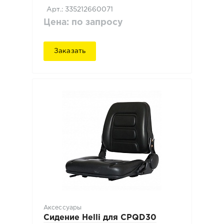
Арт.: 335212660071
Цена: по запросу
Заказать
Аксессуары
Сидение Нelli для CPQD30