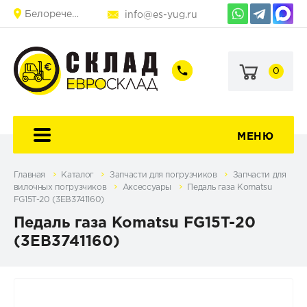
Белореченск
info@es-yug.ru
0
+7
+7
(903)
(903)
463-
470-
60-
69-
92
79
МЕНЮ
Главная
Каталог
Запчасти для погрузчиков
Запчасти для
вилочных погрузчиков
Аксессуары
Педаль газа Komatsu
FG15T-20 (3EB3741160)
Педаль газа Komatsu FG15T-20
(3EB3741160)