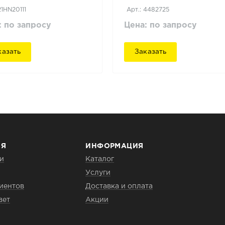
21HN20111
Арт.: 4482725
: по запросу
Цена: по запросу
казать
Заказать
ИЯ
ИНФОРМАЦИЯ
и
Каталог
Услуги
иентов
Доставка и оплата
вет
Акции