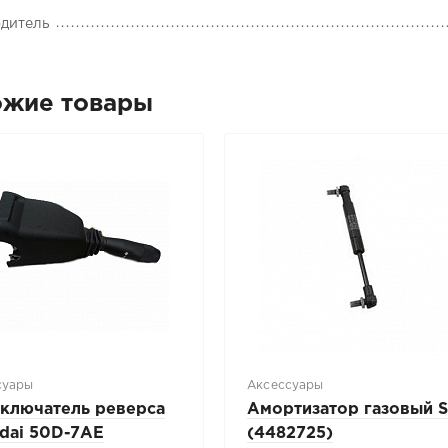
дитель
ожие товары
суары
Аксессуары
ключатель реверса
Амортизатор газовый St
dai 50D-7AE
(4482725)