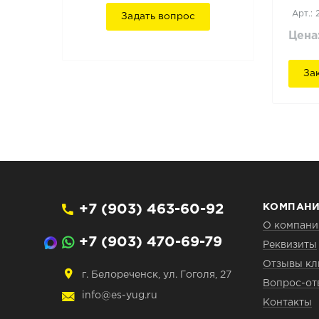
Арт.: 
Задать вопрос
Цена
За
+7 (903) 463-60-92
КОМПАН
О компани
+7 (903) 470-69-79
Реквизиты
Отзывы кл
г. Белореченск, ул. Гоголя, 27
Вопрос-от
info@es-yug.ru
Контакты