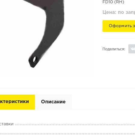
FD10 (RH)
Цена: по за
Оформить з
Поделиться:
ктеристики
Описание
ставки